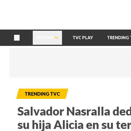
TU NOTA
DEPORTES TVC
HRN
EN VIVO
TVC PLAY
TRENDING 
TRENDING TVC
Salvador Nasralla ded
su hija Alicia en su t