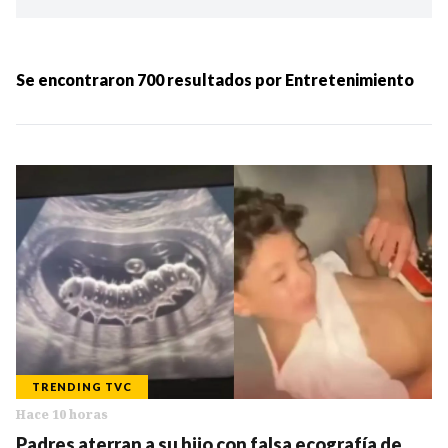
Ordenar por:
MÁS RECIENTES
Se encontraron
700
resultados por
Entretenimiento
MENOS RECIENTES
Periodo:
IR
TRENDING TVC
Hace 10 horas
Categorias:
Padres aterran a su hijo con falsa ecografía de