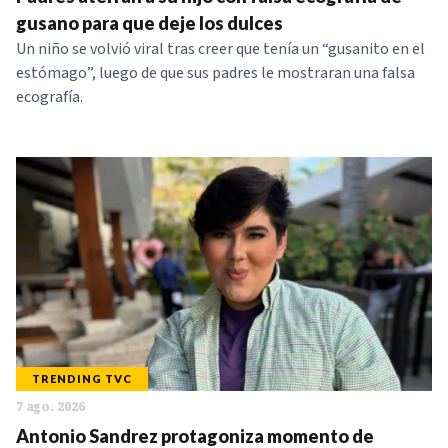
NOTICIAS
gusano para que deje los dulces
Un niño se volvió viral tras creer que tenía un “gusanito en el
estómago”, luego de que sus padres le mostraran una falsa
SERIES
ecografía.
TRENDING TVC
7 ago. 2026
Antonio Sandrez protagoniza momento de