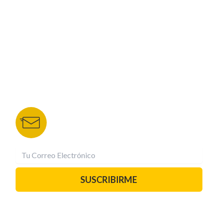
NUESTROS PORTALES
TU NOTA
DEPORTES TVC
HRN
BOLETÍN DE NOTICIAS
Recibe las mejores historias directamente a tu
correo.
¡Suscríbete YA!
SUSCRIBIRME
PAUTA CON NOSOTROS