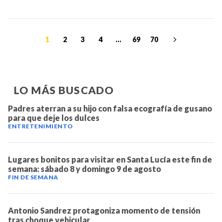
1
2
3
4
...
69
70
LO MÁS BUSCADO
Padres aterran a su hijo con falsa ecografía de gusano
para que deje los dulces
ENTRETENIMIENTO
Lugares bonitos para visitar en Santa Lucía este fin de
semana: sábado 8 y domingo 9 de agosto
FIN DE SEMANA
Antonio Sandrez protagoniza momento de tensión
tras choque vehicular