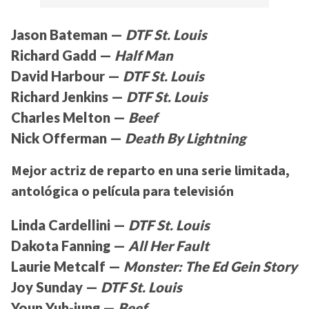
Jason Bateman —
DTF St. Louis
Richard Gadd —
Half Man
David Harbour —
DTF St. Louis
Richard Jenkins —
DTF St. Louis
Charles Melton —
Beef
Nick Offerman —
Death By Lightning
Mejor actriz de reparto en una serie limitada,
antológica o película para televisión
Linda Cardellini —
DTF St. Louis
Dakota Fanning —
All Her Fault
Laurie Metcalf —
Monster: The Ed Gein Story
Joy Sunday —
DTF St. Louis
Youn Yuh-jung —
Beef