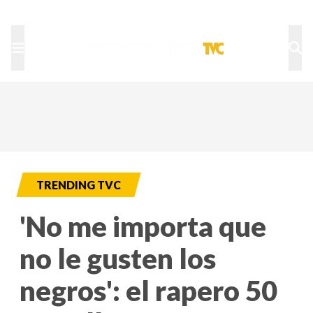
TU NOTA
DEPORTES TVC
HRN
TRENDING TVC
'No me importa que
no le gusten los
negros': el rapero 50