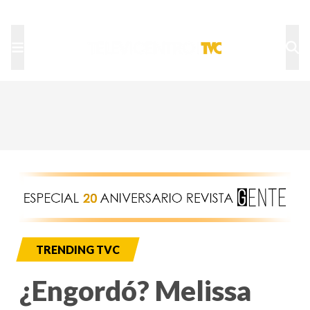
TU NOTA
DEPORTES TVC
HRN
TRENDING TVC
¿Engordó? Melissa