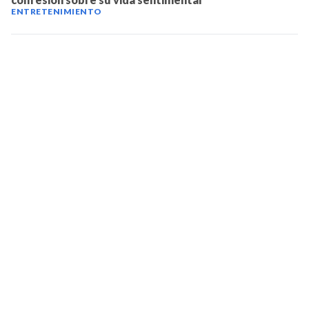
ENTRETENIMIENTO
TELEVICENTRO
Contáctanos
Mapa del sitio
Teléfono PBX: 2280-5514
Trabaja con nosotros
RSS
Términos y condiciones
Políticas de privacidad
SECCIONES