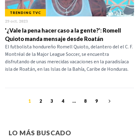
TRENDING TVC
29 oct. 2023
'¿Vale la pena hacer caso a la gente?’: Romell
Quioto manda mensaje desde Roatán
El futbolista hondureño Romell Quioto, delantero del el C. F.
Montréal de la Major League Soccer, se encuentra
disfrutando de unas merecidas vacaciones en la paradisíaca
isla de Roatán, en las Islas de la Bahía, Caribe de Honduras.
1
2
3
4
...
8
9
LO MÁS BUSCADO