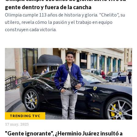
NOTICIAS
gente dentro y fuera de la cancha
Olimpia cumple 113 años de historia y gloria. "Chelito", su
utilero, revela cómo la pasión y el trabajo en equipo
SERIES
construyen cada victoria.
TRENDING TVC
17 may. 2025
"Gente ignorante", ¿Herminio Juárez insultó a