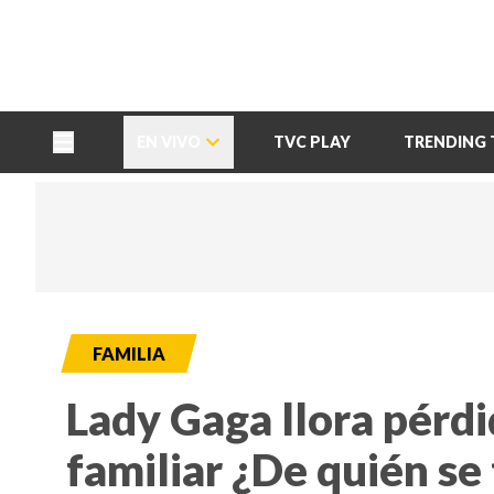
TU NOTA
DEPORTES TVC
HRN
EN VIVO
TVC PLAY
TRENDING 
FAMILIA
Lady Gaga llora pérdi
familiar ¿De quién se 