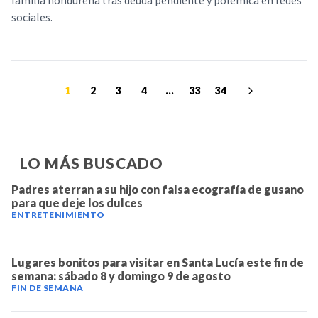
familia hondureña tras deuda pendiente y polémica en redes
sociales.
1
2
3
4
...
33
34
LO MÁS BUSCADO
Padres aterran a su hijo con falsa ecografía de gusano
para que deje los dulces
ENTRETENIMIENTO
Lugares bonitos para visitar en Santa Lucía este fin de
semana: sábado 8 y domingo 9 de agosto
FIN DE SEMANA