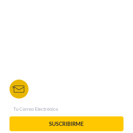
CORPORATIVO
NUESTROS PORTALES
TU NOTA
DEPORTES TVC
HRN
BOLETÍN DE NOTICIAS
Recibe las mejores historias directamente a tu
correo.
¡Suscríbete YA!
SUSCRIBIRME