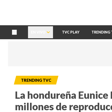
TU NOTA
DEPORTES TVC
HRN
EN VIVO
TVC PLAY
TRENDING 
TRENDING TVC
La hondureña Eunice 
millones de reproduc