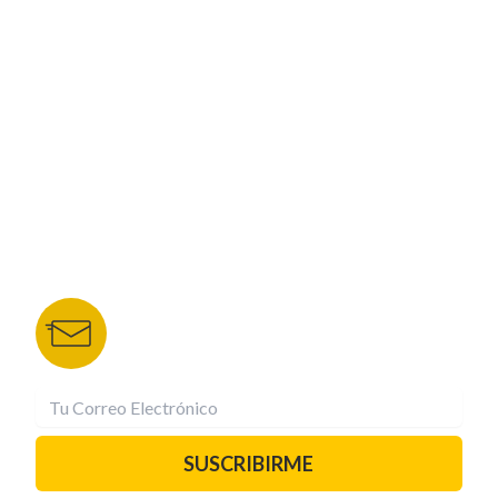
CORPORATIVO
NUESTROS PORTALES
TU NOTA
DEPORTES TVC
HRN
BOLETÍN DE NOTICIAS
Recibe las mejores historias directamente a tu
correo.
¡Suscríbete YA!
SUSCRIBIRME