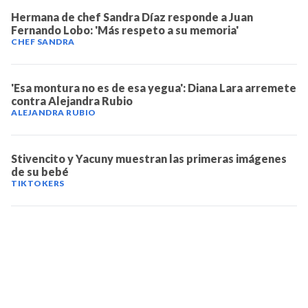
Hermana de chef Sandra Díaz responde a Juan
Fernando Lobo: 'Más respeto a su memoria'
CHEF SANDRA
'Esa montura no es de esa yegua': Diana Lara arremete
contra Alejandra Rubio
ALEJANDRA RUBIO
Stivencito y Yacuny muestran las primeras imágenes
de su bebé
TIKTOKERS
TELEVICENTRO
Contáctanos