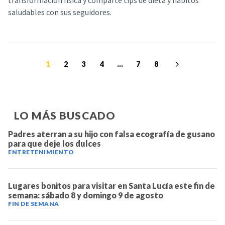
transformación física y comparte tips de dieta y hábitos
saludables con sus seguidores.
1
2
3
4
...
7
8
LO MÁS BUSCADO
Padres aterran a su hijo con falsa ecografía de gusano
para que deje los dulces
ENTRETENIMIENTO
Lugares bonitos para visitar en Santa Lucía este fin de
semana: sábado 8 y domingo 9 de agosto
FIN DE SEMANA