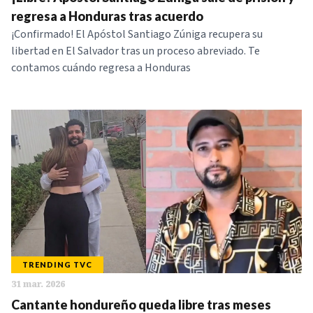
NOTICIAS
regresa a Honduras tras acuerdo
​¡Confirmado! El Apóstol Santiago Zúniga recupera su
libertad en El Salvador tras un proceso abreviado. Te
SERIES
contamos cuándo regresa a Honduras
TRENDING TVC
31 mar. 2026
Cantante hondureño queda libre tras meses