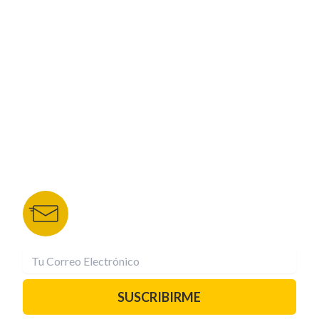
CORPORATIVO
NUESTROS PORTALES
TU NOTA
DEPORTES TVC
HRN
BOLETÍN DE NOTICIAS
Recibe las mejores historias directamente a tu
correo.
¡Suscríbete YA!
SUSCRIBIRME