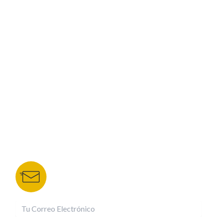
PROGRAMACIÓN
ESPECIALES
CORPORATIVO
NUESTROS PORTALES
TU NOTA
DEPORTES TVC
HRN
BOLETÍN DE NOTICIAS
Recibe las mejores historias directamente a tu
correo.
¡Suscríbete YA!