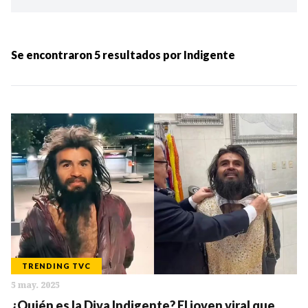
Ordenar por:
MÁS RECIENTES
Se encontraron
5
resultados por
Indigente
MENOS RECIENTES
Periodo:
IR
TRENDING TVC
5 may. 2025
Categorias:
¿Quién es la Diva Indigente? El joven viral que