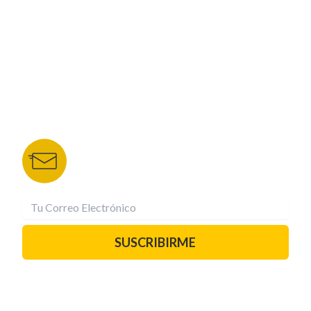
NUESTROS PORTALES
TU NOTA
DEPORTES TVC
HRN
BOLETÍN DE NOTICIAS
Recibe las mejores historias directamente a tu
correo.
¡Suscríbete YA!
SUSCRIBIRME
PAUTA CON NOSOTROS