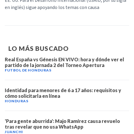
EE. UU. Para el Desarrollo Internacional (USAID, por su sigla
en inglés) sigue apoyando los temas con causa
LO MÁS BUSCADO
Real España vs Génesis EN VIVO: hora y dónde ver el
partido de la jornada 2 del Torneo Apertura
FUTBOL DE HONDURAS
Identidad para menores de 6 a 17 años: requisitos y
cómo solicitarla en línea
HONDURAS
'Para gente aburrida': Majo Ramírez causa revuelo
tras revelar que no usa WhatsApp
JUANCHI