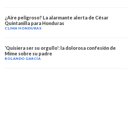
¿Aire peligroso? La alarmante alerta de César
Quintanilla para Honduras
CLIMA HONDURAS
'Quisiera ser su orgullo': la dolorosa confesión de
Mime sobre su padre
ROLANDO GARCÍA
TELEVICENTRO
Contáctanos
Mapa del sitio
Teléfono PBX: 2280-5514