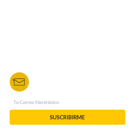
NUESTROS PORTALES
TU NOTA
DEPORTES TVC
HRN
BOLETÍN DE NOTICIAS
Recibe las mejores historias directamente a tu
correo.
¡Suscríbete YA!
SUSCRIBIRME