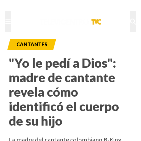
TU NOTA
DEPORTES TVC
HRN
CANTANTES
"Yo le pedí a Dios":
madre de cantante
revela cómo
identificó el cuerpo
de su hijo
La madre del cantante colombiano B-King