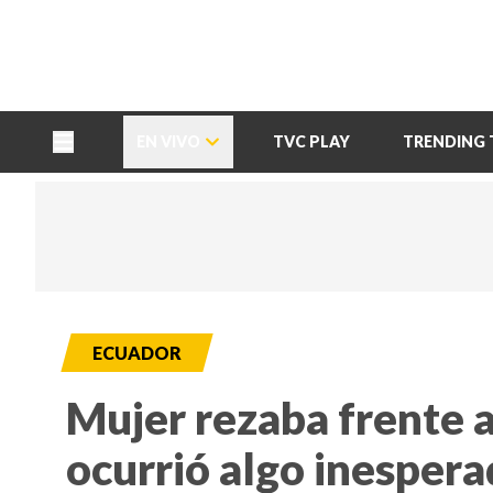
TU NOTA
DEPORTES TVC
HRN
EN VIVO
TVC PLAY
TRENDING 
ECUADOR
Mujer rezaba frente a
ocurrió algo inesper