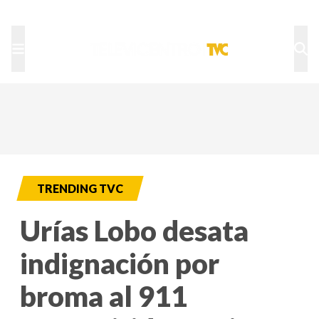
TU NOTA
DEPORTES TVC
HRN
TRENDING TVC
Urías Lobo desata
indignación por
broma al 911