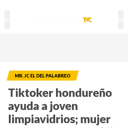
TU NOTA
DEPORTES TVC
HRN
MR. JC EL DEL PALABREO
Tiktoker hondureño
ayuda a joven
limpiavidrios; mujer