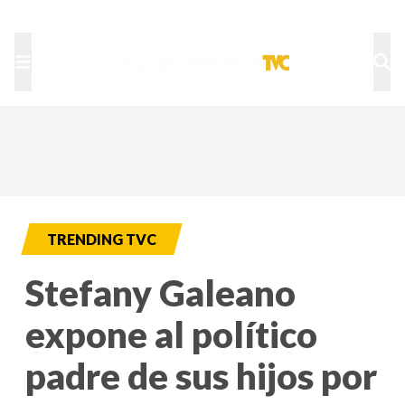
TU NOTA
DEPORTES TVC
HRN
TRENDING TVC
Stefany Galeano
expone al político
padre de sus hijos por