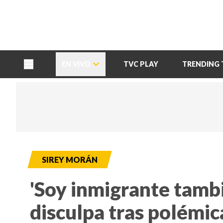
TU NOTA
DEPORTES TVC
HRN
EN VIVO
TVC PLAY
TRENDING 
SIREY MORÁN
'Soy inmigrante tambi
disculpa tras polémic