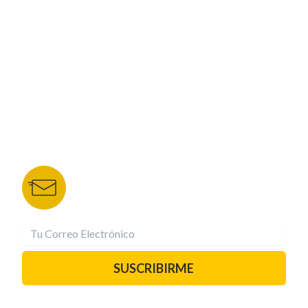
NUESTROS PORTALES
TU NOTA
DEPORTES TVC
HRN
BOLETÍN DE NOTICIAS
Recibe las mejores historias directamente a tu
correo.
¡Suscríbete YA!
SUSCRIBIRME