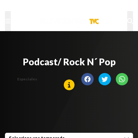
TU NOTA
DEPORTES TVC
HRN
Podcast/ Rock N´ Pop
Especiales