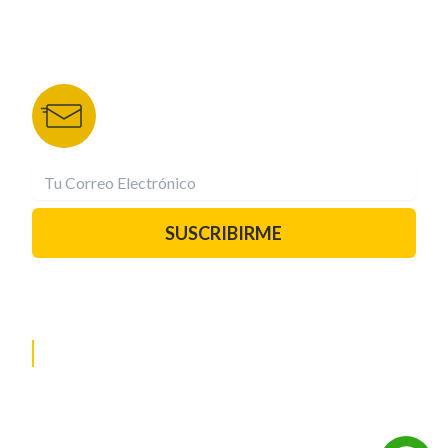
BOLETÍN DE NOTICIAS
Recibe las mejores historias directamente a tu
correo.
¡Suscríbete YA!
SUSCRIBIRME
PAUTA CON NOSOTROS
REDES SOCIALES