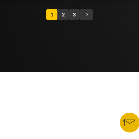
1
2
3
NUESTROS PORTALES
BOLETÍN 
TU NOTA
DEPORTES TVC
HRN