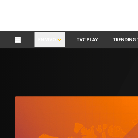
TU NOTA
DEPORTES TVC
HRN
EN VIVO
TVC PLAY
TRENDING 