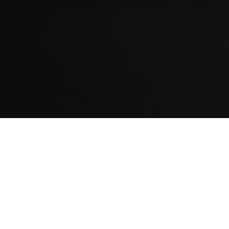
Contenido Bloqueado
TELEVICENTRO
SECCIONES
Contáctanos
TVC PLAY
Mapa del sitio
TRENDING TVC
Teléfono PBX: 2280-
NOTICIAS
5514
DEPORTES