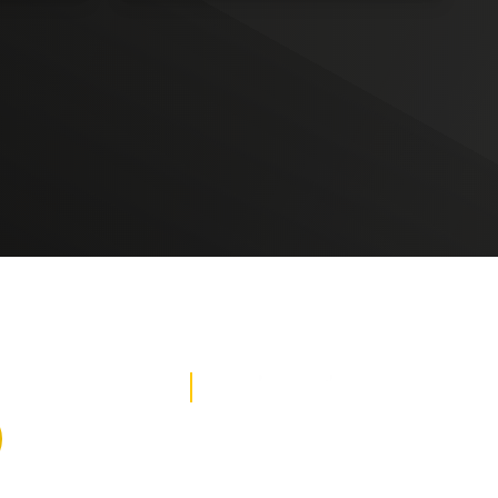
DE NOTICIAS
PAUTA CON NOSOTROS
Recibe las
mejores
historias
REDES SOCIALES
directamente a
tu correo.
¡Suscríbete YA!