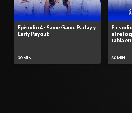
Episodio 4 - Same Game Parlay y
Episodio
Early Payout
el reto 
tabla en
30
MIN
30
MIN
Contenido Bloqueado