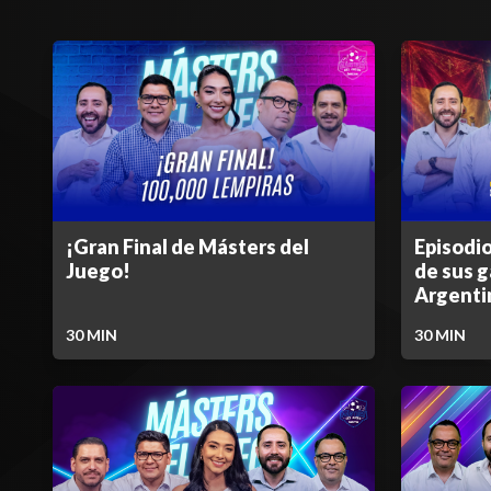
¡Gran Final de Másters del
Episodio
Juego!
de sus g
Argenti
30
MIN
30
MIN