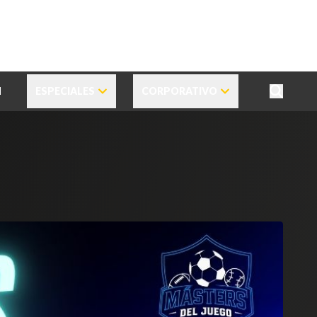
N
ESPECIALES
CORPORATIVO