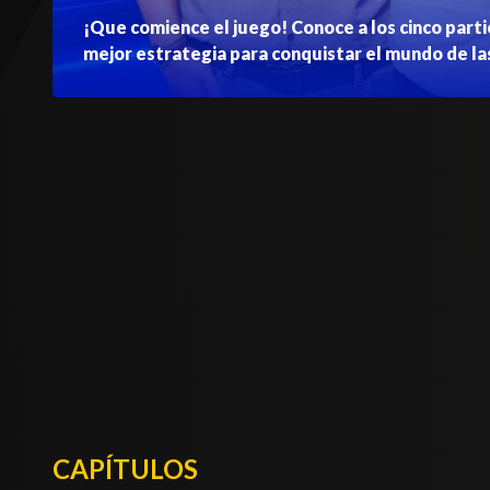
¡Que comience el juego! Conoce a los cinco part
mejor estrategia para conquistar el mundo de la
CAPÍTULOS