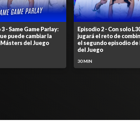
 3 - Same Game Parlay:
Episodio 2 - Con solo L30
que puede cambiar la
jugará el reto de combi
 Másters del Juego
el segundo episodio de
del Juego
30
MIN