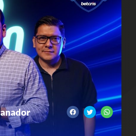
 ganador