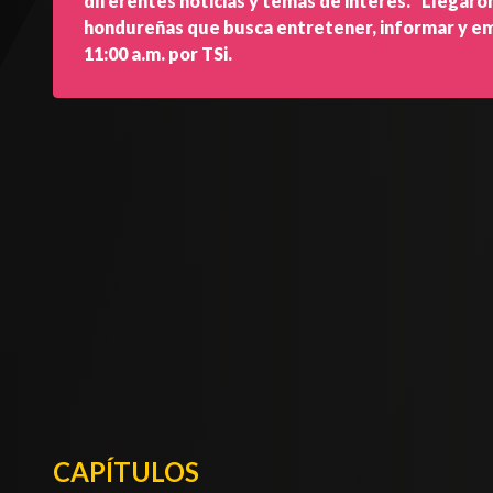
diferentes noticias y temas de interés. "Llegaro
hondureñas que busca entretener, informar y emp
11:00 a.m. por TSi.
CAPÍTULOS