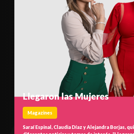
Llegaron las Mujeres
Magazines
Saraí Espinal, Claudia Díaz y Alejandra Borjas, q