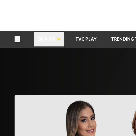
TU NOTA
DEPORTES TVC
HRN
EN VIVO
TVC PLAY
TRENDING 