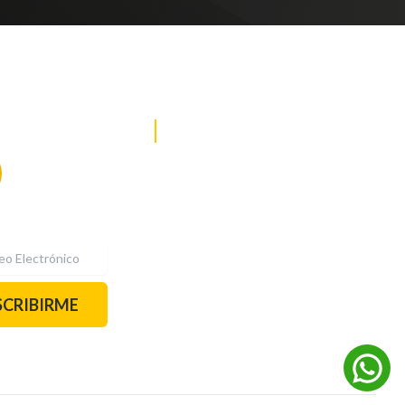
DE NOTICIAS
PAUTA CON NOSOTROS
Recibe las
mejores
historias
REDES SOCIALES
directamente a
tu correo.
¡Suscríbete YA!
SCRIBIRME