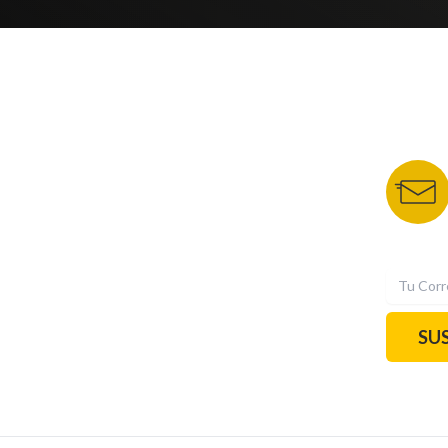
NUESTROS PORTALES
BOLETÍN 
TU NOTA
DEPORTES TVC
HRN
N
SU