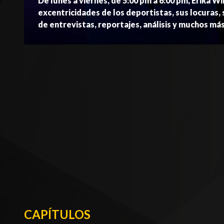
De lunes a viernes, de 5:00 pm a 6:00 pm, Erika Wi
excentricidades de los deportistas, sus locuras, 
de entrevistas, reportajes, análisis y muchos má
CAPÍTULOS