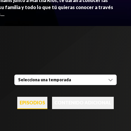
lliams junto a Martha Ríos, te darán a conocer las
su familia y todo lo que tú quieras conocer a través
s…
Selecciona una temporada
EPISODIOS
CONTENIDO ADICIONAL