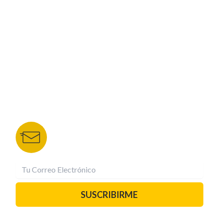
CORPORATIVO
NUESTROS PORTALES
TU NOTA
DEPORTES TVC
HRN
BOLETÍN DE NOTICIAS
Recibe las mejores historias directamente a tu
correo.
¡Suscríbete YA!
SUSCRIBIRME