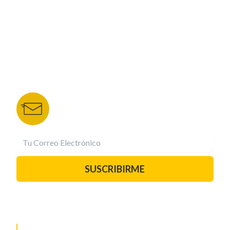
TU NOTA
DEPORTES TVC
HRN
BOLETÍN DE NOTICIAS
Recibe las mejores historias directamente a tu
correo.
¡Suscríbete YA!
SUSCRIBIRME
PAUTA CON NOSOTROS