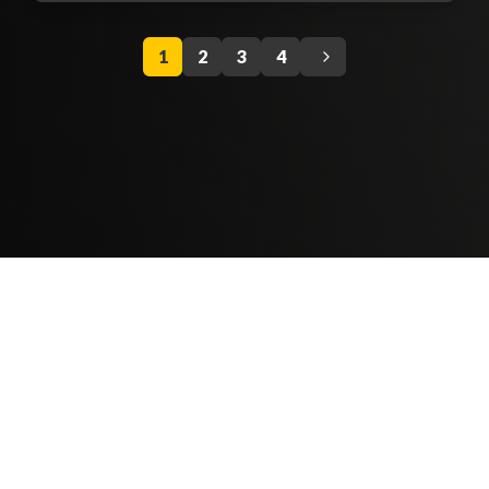
1
2
3
4
Contenido Bloqueado
TELEVICENTRO
Contáctanos
Mapa del sitio
Teléfono PBX: 2280-5514
Trabaja con nosotros