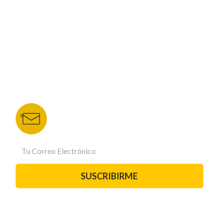
NUESTROS PORTALES
TU NOTA
DEPORTES TVC
HRN
BOLETÍN DE NOTICIAS
Recibe las mejores historias directamente a tu
correo.
¡Suscríbete YA!
SUSCRIBIRME
PAUTA CON NOSOTROS