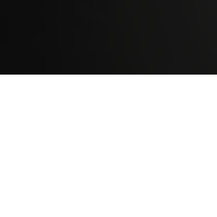
TELEVICENTRO
Contáctanos
Mapa del sitio
Teléfono PBX: 2280-5514
Trabaja con nosotros
RSS
Términos y condiciones