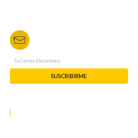
HRN
BOLETÍN DE NOTICIAS
Recibe las mejores historias directamente a tu
correo.
¡Suscríbete YA!
SUSCRIBIRME
PAUTA CON NOSOTROS
REDES SOCIALES