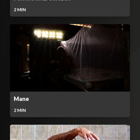
2
MIN
Mane
2
MIN