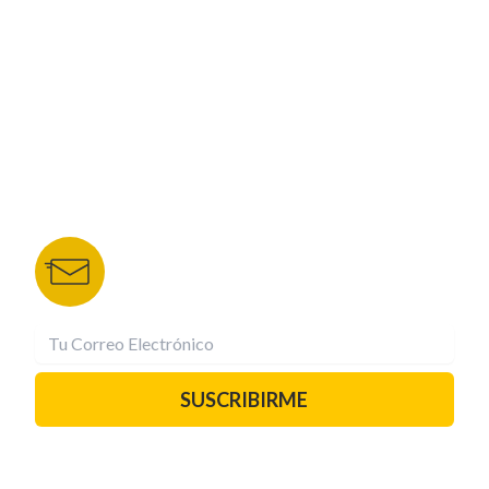
NUESTROS PORTALES
TU NOTA
DEPORTES TVC
HRN
BOLETÍN DE NOTICIAS
Recibe las mejores historias directamente a tu
correo.
¡Suscríbete YA!
SUSCRIBIRME
PAUTA CON NOSOTROS