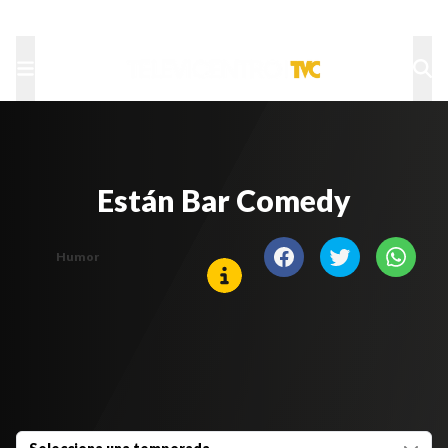
TU NOTA
DEPORTES TVC
HRN
Están Bar Comedy
Humor