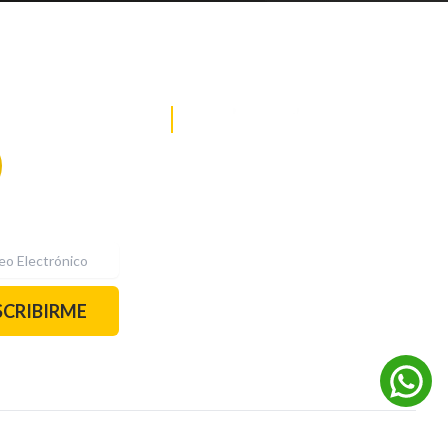
DE NOTICIAS
PAUTA CON NOSOTROS
Recibe las
mejores
historias
REDES SOCIALES
directamente a
tu correo.
¡Suscríbete YA!
SCRIBIRME