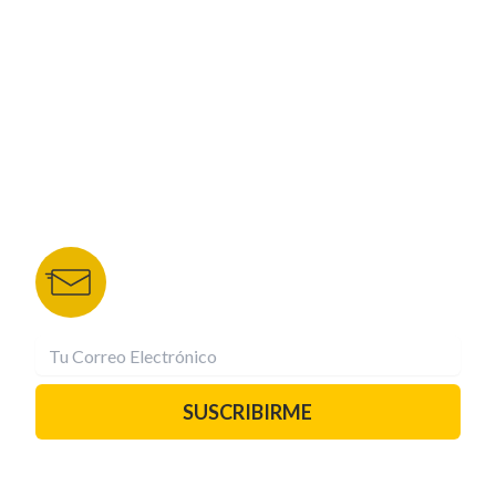
NUESTROS PORTALES
TU NOTA
DEPORTES TVC
HRN
BOLETÍN DE NOTICIAS
Recibe las mejores historias directamente a tu
correo.
¡Suscríbete YA!
SUSCRIBIRME
PAUTA CON NOSOTROS