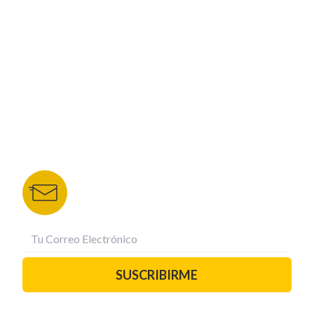
NUESTROS PORTALES
TU NOTA
DEPORTES TVC
HRN
BOLETÍN DE NOTICIAS
Recibe las mejores historias directamente a tu
correo.
¡Suscríbete YA!
SUSCRIBIRME