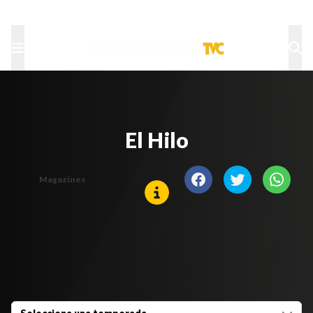
TU NOTA
DEPORTES TVC
HRN
El Hilo
Magazines