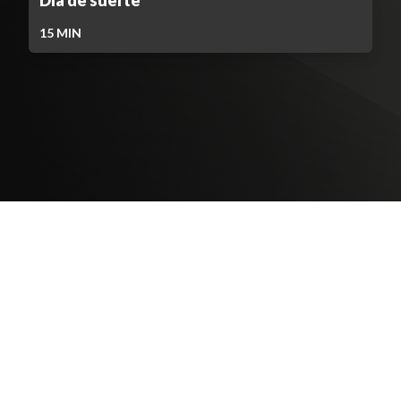
15
MIN
Contenido Bloqueado
TELEVICENTRO
Contáctanos
Mapa del sitio
Teléfono PBX: 2280-5514
Trabaja con nosotros