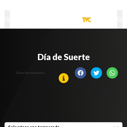
TU NOTA
DEPORTES TVC
HRN
Día de Suerte
Cine Hondureño