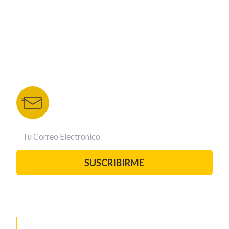
TU NOTA
DEPORTES TVC
HRN
BOLETÍN DE NOTICIAS
Recibe las mejores historias directamente a tu
correo.
¡Suscríbete YA!
SUSCRIBIRME
PAUTA CON NOSOTROS