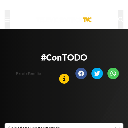
TU NOTA
DEPORTES TVC
HRN
#ConTODO
Para la Familia