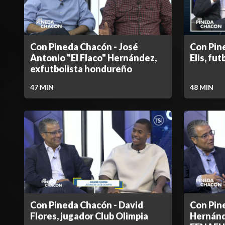
Con Pineda Chacón - José
Con Pin
Antonio "El Flaco" Hernández,
Elis, fu
exfutbolista hondureño
47
MIN
48
MIN
Con Pineda Chacón - David
Con Pine
Flores, jugador Club Olimpia
Hernánd