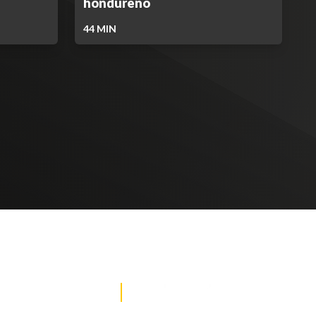
hondureño
44
MIN
DE NOTICIAS
PAUTA CON NOSOTROS
Recibe las
mejores