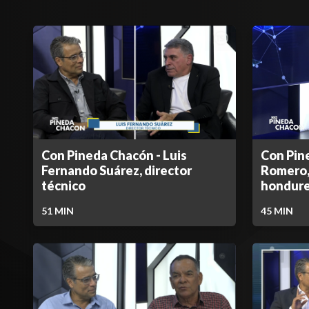
Con Pineda Chacón - Luis
Con Pin
Fernando Suárez, director
Romero,
técnico
hondur
51
MIN
45
MIN