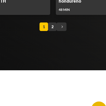
UTH
hondureño
48
MIN
1
2
NUESTROS PORTALES
BOLETÍN 
TU NOTA
DEPORTES TVC