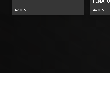
FENAF
47
MIN
46
MIN
Contenido Bloqueado
TELEVICENTRO
SECCIONES
Contáctanos
TVC PLAY
Mapa del sitio
TRENDING TVC