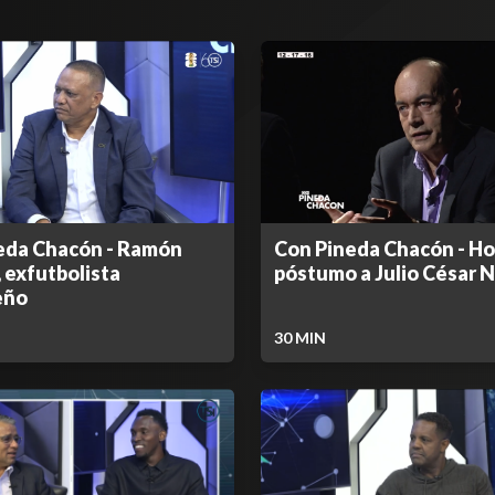
eda Chacón - Ramón
Con Pineda Chacón - H
 exfutbolista
póstumo a Julio César 
eño
30
MIN