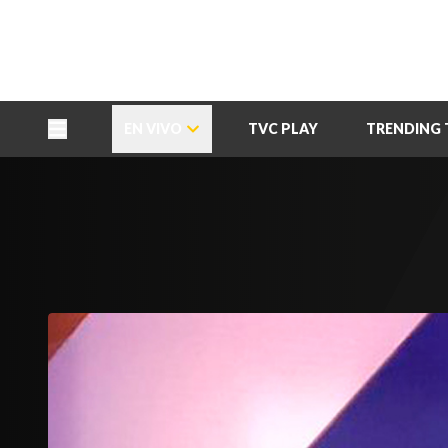
TU NOTA
DEPORTES TVC
HRN
EN VIVO
TVC PLAY
TRENDING 