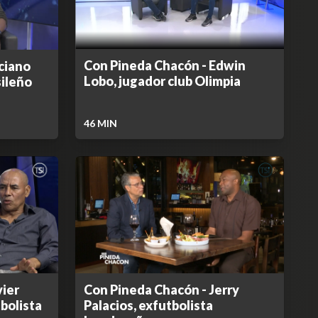
Con Pineda Chacón - Edwin
ciano
Lobo, jugador club Olimpia
sileño
46
MIN
vier
Con Pineda Chacón - Jerry
bolista
Palacios, exfutbolista