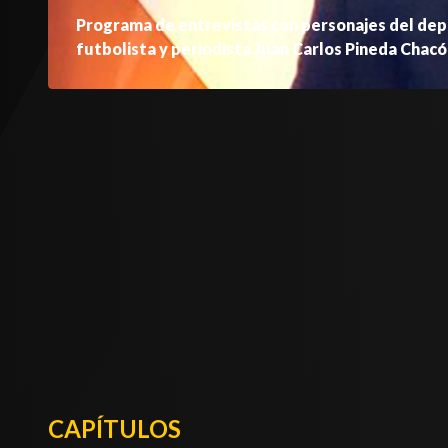
Programa de entrevistas con personajes del depo
futbolista y periodista Juan Carlos Pineda Chacó
CAPÍTULOS