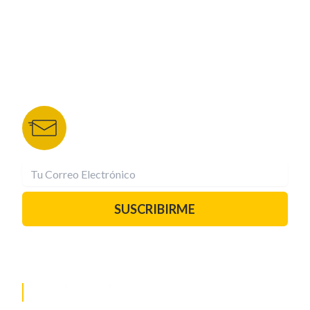
TU NOTA
DEPORTES TVC
HRN
BOLETÍN DE NOTICIAS
Recibe las mejores historias directamente a tu
correo.
¡Suscríbete YA!
SUSCRIBIRME
PAUTA CON NOSOTROS