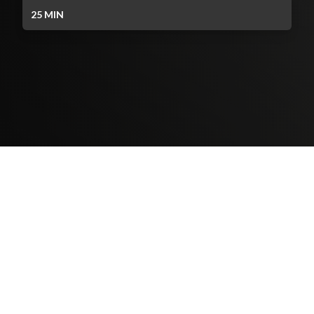
25
MIN
Contenido Bloqueado
TELEVICENTRO
Contáctanos
Mapa del sitio
Teléfono PBX: 2280-5514
Trabaja con nosotros