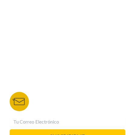
ESPECIALES
CORPORATIVO
NUESTROS PORTALES
TU NOTA
DEPORTES TVC
HRN
BOLETÍN DE NOTICIAS
Recibe las mejores historias directamente a tu
correo.
¡Suscríbete YA!