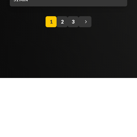
1
2
3
Contenido Bloqueado
TELEVICENTRO
Contáctanos
Mapa del sitio
Teléfono PBX: 2280-5514