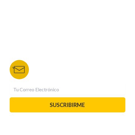
NUESTROS PORTALES
TU NOTA
DEPORTES TVC
HRN
BOLETÍN DE NOTICIAS
Recibe las mejores historias directamente a tu
correo.
¡Suscríbete YA!
SUSCRIBIRME
PAUTA CON NOSOTROS