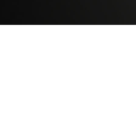
TELEVICENTRO
Contáctanos
Mapa del sitio
Teléfono PBX: 2280-5514
Trabaja con nosotros
RSS
Términos y condiciones
Políticas de privacidad
SECCIONES