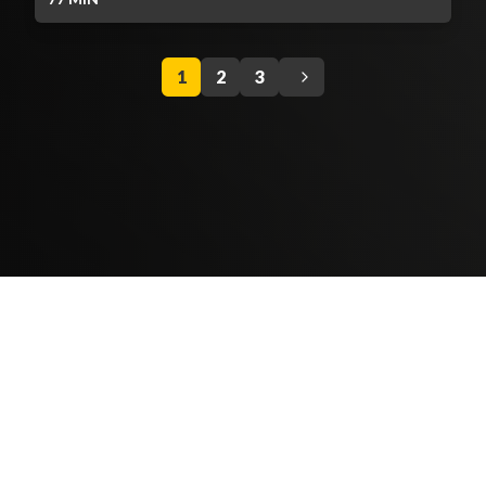
1
2
3
Contenido Bloqueado
TELEVICENTRO
Contáctanos
Mapa del sitio
Teléfono PBX: 2280-5514