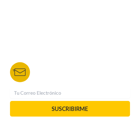
NUESTROS PORTALES
TU NOTA
DEPORTES TVC
HRN
BOLETÍN DE NOTICIAS
Recibe las mejores historias directamente a tu
correo.
¡Suscríbete YA!
SUSCRIBIRME
PAUTA CON NOSOTROS