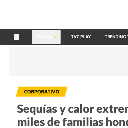
TU NOTA
DEPORTES TVC
HRN
EN VIVO
TVC PLAY
TRENDING 
CORPORATIVO
Sequías y calor extre
miles de familias ho