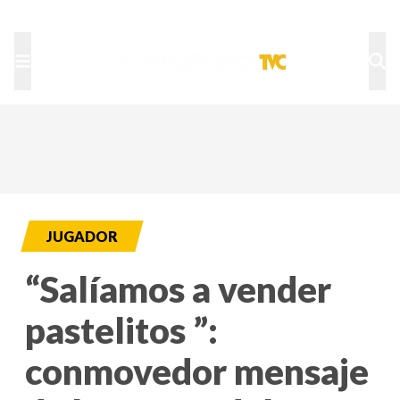
TU NOTA
DEPORTES TVC
HRN
JUGADOR
“Salíamos a vender
pastelitos ”:
conmovedor mensaje