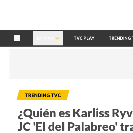
TU NOTA
DEPORTES TVC
HRN
EN VIVO
TVC PLAY
TRENDING 
TRENDING TVC
¿Quién es Karliss Ryv
JC 'El del Palabreo' t