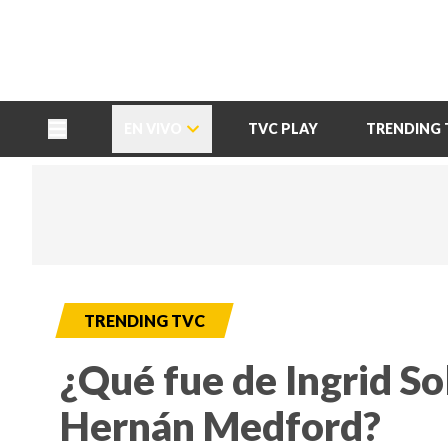
TU NOTA
DEPORTES TVC
HRN
EN VIVO
TVC PLAY
TRENDING 
TRENDING TVC
¿Qué fue de Ingrid Sol
Hernán Medford?