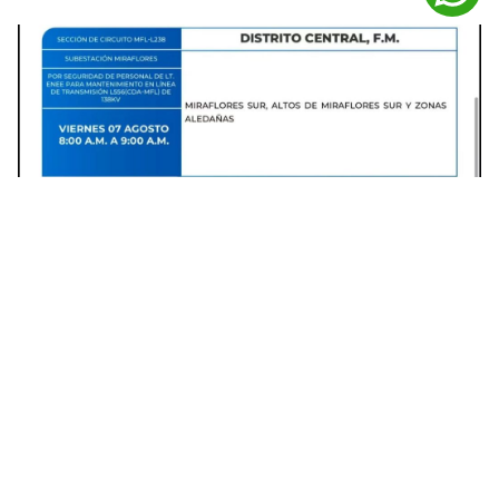
Varias colonias de Francisco Morazán tendrán interrupciones de
energía. Foto: Facebook
La institución explicó que estas acciones se
deben a trabajos relacionados con la línea de
transmisión.