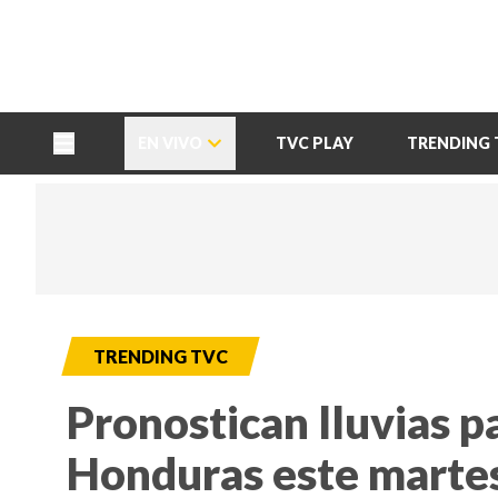
TU NOTA
DEPORTES TVC
HRN
EN VIVO
TVC PLAY
TRENDING 
TRENDING TVC
Pronostican lluvias p
Honduras este marte