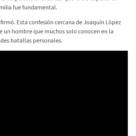
amilia fue fundamental.
 afirmó. Esta confesión cercana de Joaquín López
de un hombre que muchos solo conocen en la
des batallas personales.