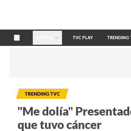
TU NOTA
DEPORTES TVC
HRN
EN VIVO
TVC PLAY
TRENDING 
TRENDING TVC
"Me dolía" Presentado
que tuvo cáncer