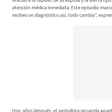
Gracias a la rapidez de su esposa y la alerta o
atención médica inmediata. Este episodio marcó
recibes un diagnóstico así, todo cambia”, expres
Hoy, años después, el periodista recuerda aquell