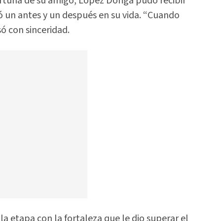
portuna de su amigo, López Dóriga pudo recibir
 un antes y un después en su vida. “Cuando
ó con sinceridad.
a etapa con la fortaleza que le dio superar el